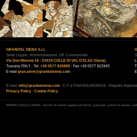
GRANITAL SIENA S.r.l.
G
Sede Legale, Amministrazione, Uff. Commerciale
S
Via Don Minzoni 16 - 53034 COLLE DI VAL D'ELSA (Siena)
L
Tuscany ITALY - Tel.
+39 0577 920890
- Fax +39 0577 922945
T
E-mail
gran.amm@granitalsiena.com
E
E-mail:
info@granitalsiena.com
- C.F. e P.IVA 00516930526 - Registro Impres
Privacy Policy
-
Cookie Policy
MARMO GIALLO SIENA - blocchi di marmo tagliati ed informi, granulati, polveri di marmo, carbona